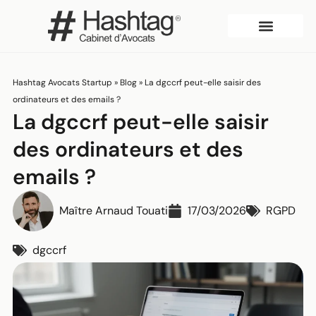
Qui sommes-nous?
Hashtag Avocats Startup
»
Blog
»
La dgccrf peut-elle saisir des
ordinateurs et des emails ?
La dgccrf peut-elle saisir
des ordinateurs et des
emails ?
Maître Arnaud Touati
17/03/2026
RGPD
dgccrf