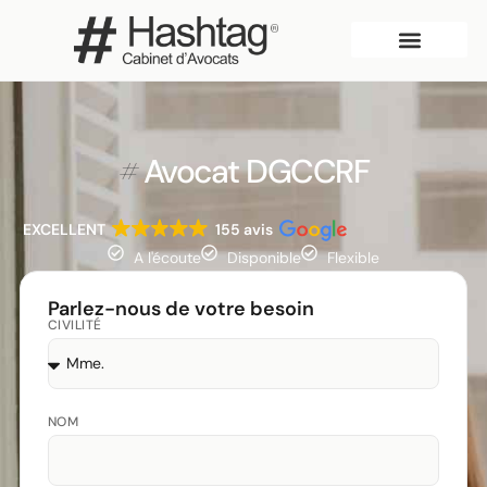
Qui sommes-nous?
#
Avocat DGCCRF
EXCELLENT
155 avis
A l'écoute
Disponible
Flexible
Parlez-nous de votre besoin
CIVILITÉ
NOM