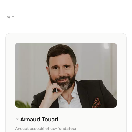
IP/IT
#
Arnaud Touati
Avocat associé et co-fondateur