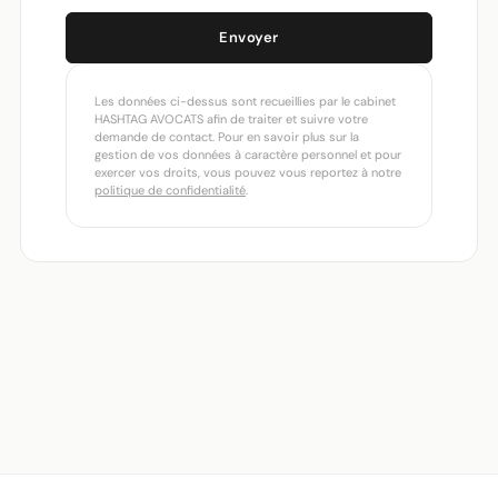
Envoyer
Les données ci-dessus sont recueillies par le cabinet
HASHTAG AVOCATS afin de traiter et suivre votre
demande de contact. Pour en savoir plus sur la
gestion de vos données à caractère personnel et pour
exercer vos droits, vous pouvez vous reportez à notre
politique de confidentialité
.