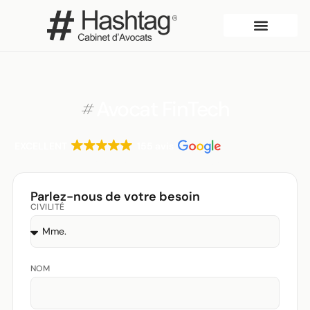
Qui sommes-nous?
#
Avocat FinTech
EXCELLENT
155 avis
A l'écoute
Disponible
Flexible
Parlez-nous de votre besoin
CIVILITÉ
NOM