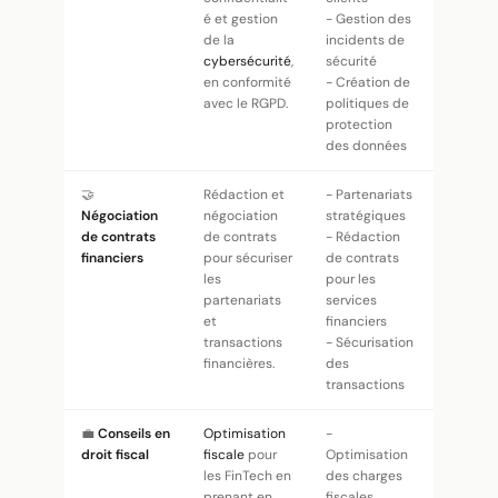
é et gestion
- Gestion des
de la
incidents de
cybersécurité
,
sécurité
en conformité
- Création de
avec le RGPD.
politiques de
protection
des données
🤝
Rédaction et
- Partenariats
Négociation
négociation
stratégiques
de contrats
de contrats
- Rédaction
financiers
pour sécuriser
de contrats
les
pour les
partenariats
services
et
financiers
transactions
- Sécurisation
financières.
des
transactions
💼
Conseils en
Optimisation
-
droit fiscal
fiscale
pour
Optimisation
les FinTech en
des charges
prenant en
fiscales