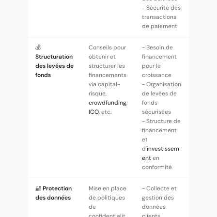
- Sécurité des
transactions
de paiement
💰
Conseils pour
- Besoin de
Structuration
obtenir et
financement
des levées de
structurer les
pour la
fonds
financements
croissance
via capital-
- Organisation
risque,
de levées de
crowdfunding
,
fonds
ICO
, etc.
sécurisées
- Structure de
financement
et
d'
investissem
ent
en
conformité
🔐
Protection
Mise en place
- Collecte et
des données
de politiques
gestion des
de
données
confidentialit
clients