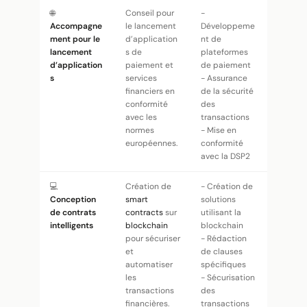
🌐
Conseil pour
-
Accompagne
le lancement
Développeme
ment pour le
d’application
nt de
lancement
s de
plateformes
d’application
paiement et
de paiement
s
services
- Assurance
financiers en
de la sécurité
conformité
des
avec les
transactions
normes
- Mise en
européennes.
conformité
avec la DSP2
💻
Création de
- Création de
Conception
smart
solutions
de contrats
contracts
sur
utilisant la
intelligents
blockchain
blockchain
pour sécuriser
- Rédaction
et
de clauses
automatiser
spécifiques
les
- Sécurisation
transactions
des
financières.
transactions