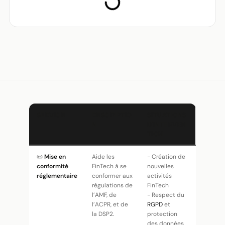
SERVICE
DESCRIPTIO
SITUATIONS
N
D'INTERVEN
TION
📜
Mise en
Aide les
- Création de
conformité
FinTech à se
nouvelles
réglementaire
conformer aux
activités
régulations de
FinTech
l’AMF, de
- Respect du
l’ACPR, et de
RGPD
et
la DSP2.
protection
des données