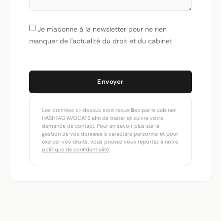
Je m'abonne à la newsletter pour ne rien
manquer de l'actualité du droit et du cabinet
Envoyer
Les données ci-dessus sont recueillies par le cabinet
HASHTAG AVOCATS afin de traiter et suivre votre
demande de contact. Pour en savoir plus sur la
gestion de vos données à caractère personnel et pour
exercer vos droits, vous pouvez vous reportez à notre
politique de confidentialité
.